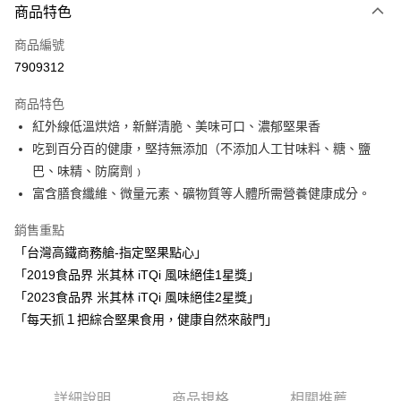
商品特色
信用卡一次付款
商品編號
超商取貨付款
7909312
LINE Pay
商品特色
Apple Pay
紅外線低溫烘焙，新鮮清脆、美味可口、濃郁堅果香
吃到百分百的健康，堅持無添加（不添加人工甘味料、糖、鹽
街口支付
巴、味精、防腐劑﹚
悠遊付
富含膳食纖維、微量元素、礦物質等人體所需營養健康成分。
Google Pay
銷售重點
「台灣高鐵商務艙-指定堅果點心」
ATM付款
「2019食品界 米其林 iTQi 風味絕佳1星獎」
貨到付款
「2023食品界 米其林 iTQi 風味絕佳2星獎」
「每天抓１把綜合堅果食用，健康自然來敲門」
運送方式
全家取貨付款
每筆NT$60，滿NT$999(含以上)免運費
詳細說明
商品規格
相關推薦