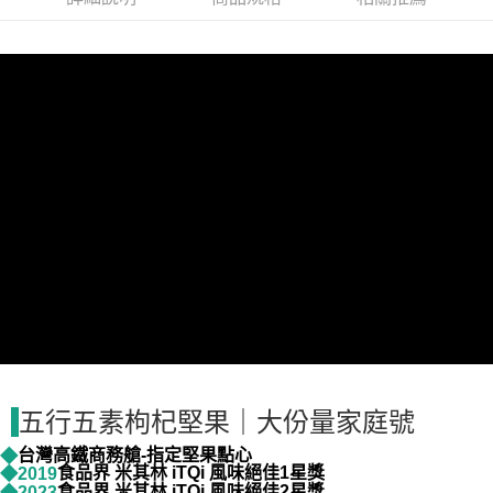
7-11取貨付款
每筆NT$60，滿NT$999(含以上)免運費
一般地區宅配
每筆NT$180，滿NT$1,800(含以上)免運費
離島地區宅配(澎湖,金門,馬祖)
每筆NT$300，滿NT$3,500(含以上)免運費
黑貓宅急便(貨到付款)
每筆NT$260，滿NT$3,000(含以上)免運費
五行五素枸杞堅果｜大份量家庭號
台灣高鐵商務艙-指定堅果點心
◆
食品界 米其林 iTQi 風味絕佳1星獎
◆2019
食品界 米其林 iTQi 風味絕佳2星獎
◆2023