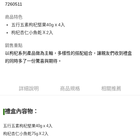
超商取貨付款
7260511
LINE Pay
商品特色
Apple Pay
五行五素枸杞堅果40gｘ4入
枸杞杏仁小魚乾Ｘ2入
街口支付
銷售重點
悠遊付
以枸杞系列產品做為主軸，多樣性的搭配組合，讓親友們收到禮盒
Google Pay
的同時多了一份驚喜與期待。
ATM付款
貨到付款
詳細說明
商品規格
相關推薦
運送方式
全家取貨付款
禮盒內容物：
每筆NT$60，滿NT$999(含以上)免運費
五行五素枸杞堅果40gｘ4入
7-11取貨付款
枸杞杏仁小魚乾75gＸ2入
每筆NT$60，滿NT$999(含以上)免運費