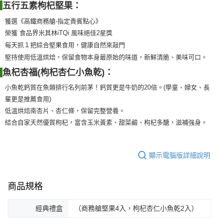
五行五素枸杞堅果：
一般地區宅配
獲選《高鐵商務艙-指定貴賓點心》
每筆NT$180，滿NT$1,800(含以上)免運費
榮獲 食品界米其林iTQi 風味絕佳2星獎
離島地區宅配(澎湖,金門,馬祖)
每天抓１把綜合堅果食用，健康自然來敲門
每筆NT$300，滿NT$3,500(含以上)免運費
堅持使用低溫烘焙，保留食物本身最原始的味道，新鮮清脆、美味可口。
)：
魚杞杏福(
枸杞杏仁小魚乾
黑貓宅急便(貨到付款)
每筆NT$260，滿NT$3,000(含以上)免運費
小魚乾鈣質在魚類排行名列前茅！鈣質更是牛奶的20倍。(學童、婦女、長
輩更是推薦食用)
低溫烘焙南杏片、杏仁條，保留完整營養。
結合自家天然優質枸杞，富含玉米黃素、甜菜鹼、枸杞多醣，滋補強身。
顯示電腦版詳細說明
商品規格
經典禮盒
（商務艙堅果4入，枸杞杏仁小魚乾2入）